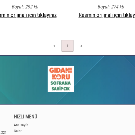
Boyut: 292 kb
Boyut: 274 kb
min orijinali için tıklayınız
Resmin orijinali için tıklay
«
»
1
HIZLI MENÜ
Ana sayfa
Galeri
o:221