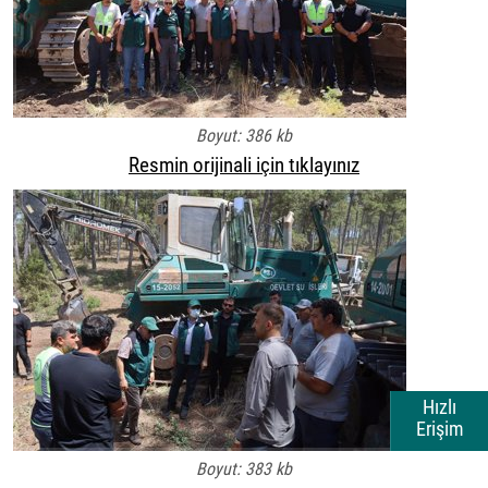
Boyut: 386 kb
Resmin orijinali için tıklayınız
Hızlı
Erişim
Boyut: 383 kb