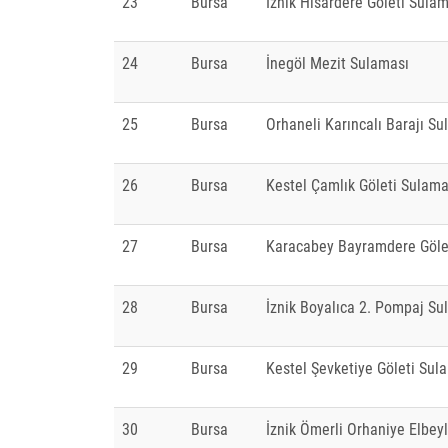
23
Bursa
İznik Hisardere Göleti Sula
24
Bursa
İnegöl Mezit Sulaması
25
Bursa
Orhaneli Karıncalı Barajı Su
26
Bursa
Kestel Çamlık Göleti Sulama
27
Bursa
Karacabey Bayramdere Göle
28
Bursa
İznik Boyalıca 2. Pompaj Su
29
Bursa
Kestel Şevketiye Göleti Sul
30
Bursa
İznik Ömerli Orhaniye Elbey