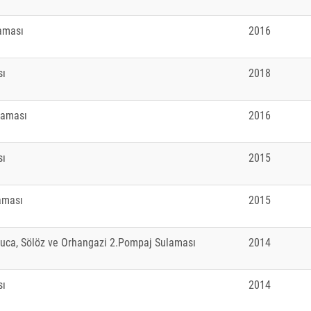
laması
2016
sı
2018
laması
2016
sı
2015
aması
2015
luca, Sölöz ve Orhangazi 2.Pompaj Sulaması
2014
sı
2014