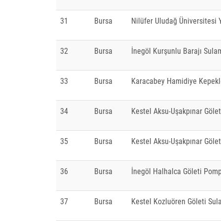
31
Bursa
Nilüfer Uludağ Üniversitesi 
32
Bursa
İnegöl Kurşunlu Barajı Sula
33
Bursa
Karacabey Hamidiye Kepekl
34
Bursa
Kestel Aksu-Uşakpınar Gölet
35
Bursa
Kestel Aksu-Uşakpınar Göle
36
Bursa
İnegöl Halhalca Göleti Pom
37
Bursa
Kestel Kozluören Göleti Sul