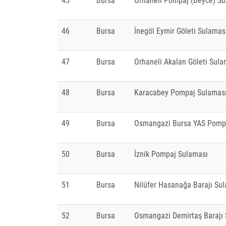
45
Bursa
Orhaneli Pompaj (Beyce) Su
46
Bursa
İnegöl Eymir Göleti Sulamas
47
Bursa
Orhaneli Akalan Göleti Sula
48
Bursa
Karacabey Pompaj Sulamas
49
Bursa
Osmangazi Bursa YAS Pomp
50
Bursa
İznik Pompaj Sulaması
51
Bursa
Nilüfer Hasanağa Barajı Su
52
Bursa
Osmangazi Demirtaş Barajı