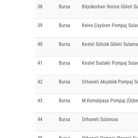
38
Bursa
Büyükorhan Yenice Göleti S
39
Bursa
Keles Çayören Pompaj Sula
40
Bursa
Kestel Gölcük Göleti Sulama
41
Bursa
Kestel Dudaklı Pompaj Sula
42
Bursa
Orhaneli Akçabük Pompaj S
43
Bursa
M.Kemalpaşa Pompaj (Üçbey
44
Bursa
Orhaneli Sulaması