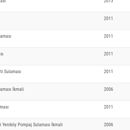
ması
2013
2011
laması
2011
sı
2011
ti Sulaması
2011
laması İkmali
2006
aması
2011
li Yeniköy Pompaj Sulaması İkmali
2006