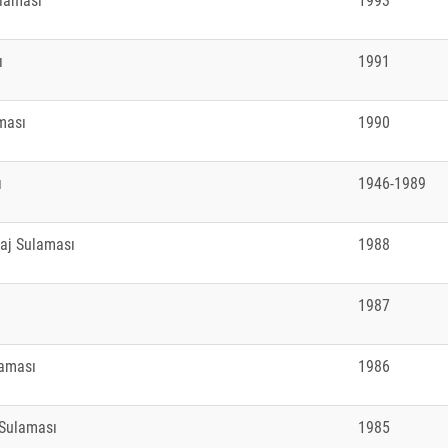
laması
1993
ı
1991
ması
1990
ı
1946-1989
aj Sulaması
1988
1987
laması
1986
 Sulaması
1985