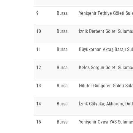
9
Bursa
Yenişehir Fethiye Göleti Su
10
Bursa
İznik Derbent Göleti Sulama
11
Bursa
Büyükorhan Aktaş Barajı Su
12
Bursa
Keles Sorgun Göleti Sulama
13
Bursa
Nilüfer Güngören Göleti Sul
14
Bursa
İznik Gölyaka, Akharem, Dut
15
Bursa
Yenişehir Ovası YAS Sulama