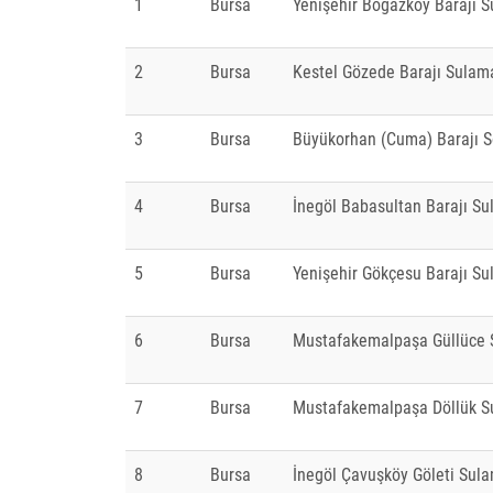
1
Bursa
Yenişehir Boğazköy Barajı 
2
Bursa
Kestel Gözede Barajı Sulam
3
Bursa
Büyükorhan (Cuma) Barajı S
4
Bursa
İnegöl Babasultan Barajı Su
5
Bursa
Yenişehir Gökçesu Barajı Su
6
Bursa
Mustafakemalpaşa Güllüce 
7
Bursa
Mustafakemalpaşa Döllük S
8
Bursa
İnegöl Çavuşköy Göleti Sul