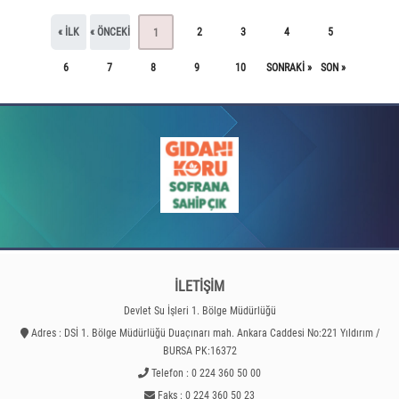
« ILK
« ÖNCEKI
2
3
4
5
1
6
7
8
9
10
SONRAKI »
SON »
İLETİŞİM
Devlet Su İşleri 1. Bölge Müdürlüğü
Adres : DSİ 1. Bölge Müdürlüğü Duaçınarı mah. Ankara Caddesi No:221 Yıldırım /
BURSA PK:16372
Telefon : 0 224 360 50 00
Faks : 0 224 360 50 23